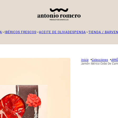
CA
IBÉRICOS FRESCOS
ACEITE DE OLIVA
DESPENSA
TIENDA / BAR
VEN
Inicio
Colecciones
JAMÓ
Jamón Ibérico Cebo De Camp